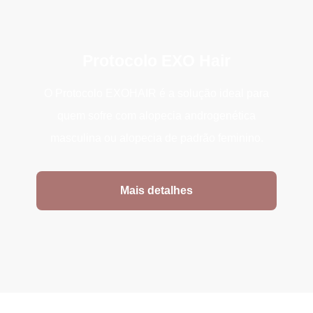
Protocolo EXO Hair
O Protocolo EXOHAIR é a solução ideal para
quem sofre com alopecia androgenética
masculina ou alopecia de padrão feminino.
Mais detalhes