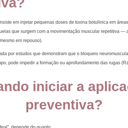
iva?
nsiste em injetar pequenas doses de toxina botulínica em áreas
uelas que surgem com a movimentação muscular repetitiva —
is mesmo em repouso).
dada por estudos que demonstram que o bloqueio neuromuscular
mpo, pode
impedir a formação ou aprofundamento das rugas
(Rz
ndo iniciar a aplic
preventiva?
deal”, depende do quanto