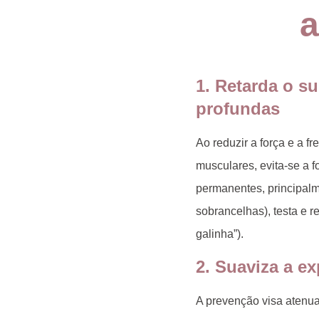
a
1.
Retarda o s
profundas
Ao reduzir a força e a f
musculares, evita-se a 
permanentes, principalm
sobrancelhas), testa e r
galinha”).
2.
Suaviza a ex
A prevenção visa atenu