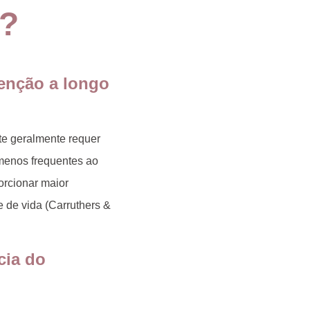
a?
tenção a longo
nte geralmente requer
menos frequentes
ao
orcionar maior
e de vida (Carruthers &
cia do