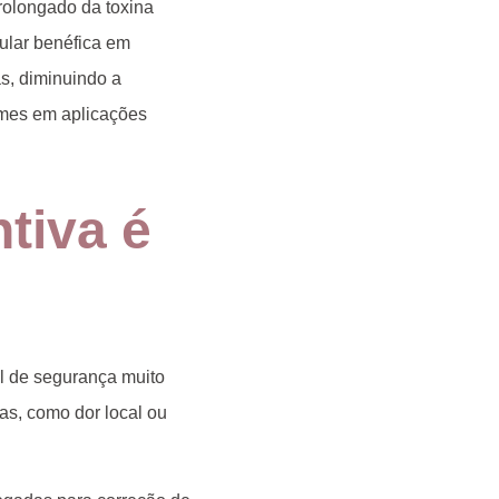
rolongado da toxina
ular benéfica
em
s, diminuindo a
mes em aplicações
ntiva é
fil de segurança
muito
as, como dor local ou