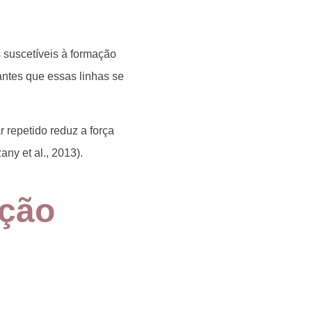
 suscetíveis à formação
antes
que essas linhas se
 repetido reduz a força
any et al., 2013).
ação