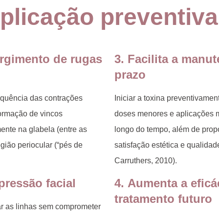
plicação preventiv
urgimento de rugas
3.
Facilita a manu
prazo
requência das contrações
Iniciar a toxina preventivame
formação de vincos
doses
menores
e aplicações
ente na glabela (entre as
longo do tempo, além de prop
egião periocular (“pés de
satisfação estética e qualidad
Carruthers, 2010).
pressão facial
4.
Aumenta a eficá
tratamento futuro
ar as linhas sem comprometer