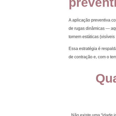
prevent
A aplicação preventiva co
de rugas dinâmicas — aq
tornem estáticas (visíve
Essa estratégia é respal
de contração e, com o te
Qua
Não existe uma “idade i