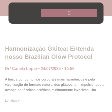
Harmonização Glútea: Entenda
nosso Brazilian Glow Protocol
Drª Camila Loper
24/07/2025
10:56
A busca por contornos corporais mais harmônicos e pela
valorização do formato natural dos glúteos tem impulsionado o
avanço de técnicas estéticas minimamente invasivas. Um
Ler Mais »